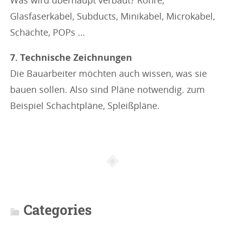
Was wird überhaupt verbaut? Rohre,
Glasfaserkabel, Subducts, Minikabel, Microkabel,
Schächte, POPs …
7. Technische Zeichnungen
Die Bauarbeiter möchten auch wissen, was sie
bauen sollen. Also sind Pläne notwendig. zum
Beispiel Schachtpläne, Spleißpläne.
A
r
t
Categories
i