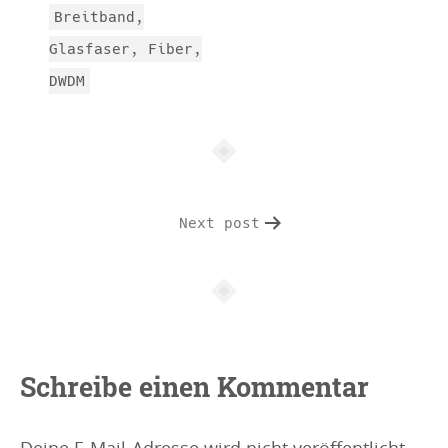
c
Breitband,
l
Glasfaser, Fiber,
e
DWDM
i
n
f
o
Next post
Schreibe einen Kommentar