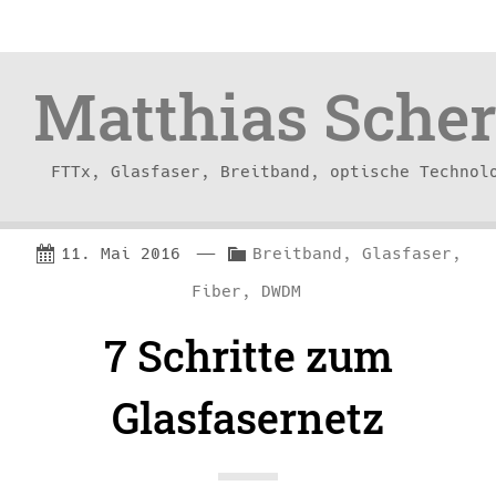
Matthias Scher
FTTx, Glasfaser, Breitband, optische Technol
Skip
Skip
—
C
11. Mai 2016
Breitband, Glasfaser,
to
to
a
Fiber, DWDM
content
navigation
t
7 Schritte zum
e
g
Glasfasernetz
o
r